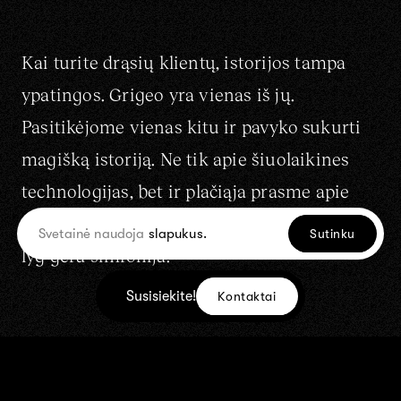
Kai turite drąsių klientų, istorijos tampa
ypatingos. Grigeo yra vienas iš jų.
Pasitikėjome vienas kitu ir pavyko sukurti
magišką istoriją. Ne tik apie šiuolaikines
technologijas, bet ir plačiąja prasme apie
įmonę, jos galimybes, veiklą. Vizualiai tai
Svetainė naudoja
slapukus.
Sutinku
lyg gera simfonija!
Susisiekite!
Kontaktai