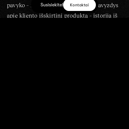
pavyko – netradicinio pasakojimo pavyzdys
Susisiekite!
Kontaktai
apie kliento išskirtinį produktą – istorija iš
Paryžiaus.
STILLS