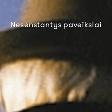
Nesenstantys
paveikslai