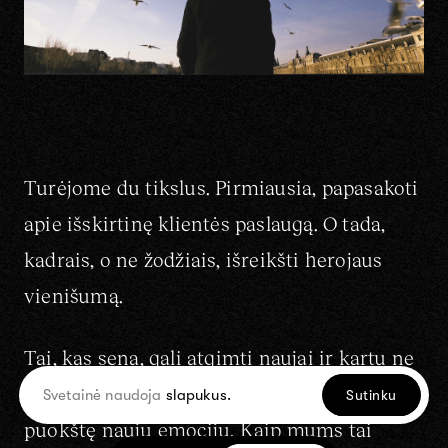
Turėjome du tikslus. Pirmiausia, papasakoti
apie išskirtinę klientės paslaugą. O tada,
kadrais, o ne žodžiais, išreikšti herojaus
vienišumą.
Tai, kas sena, gali atgimti naujai ir kartu ne
tik atgaivinti prisiminimus, bet ir sukurti
Svetainė naudoja
slapukus.
Sutinku
puokštę naujų emocijų. Kaip mums tai